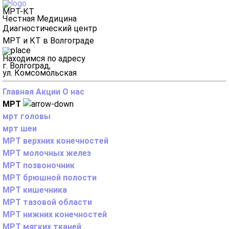
МРТ-КТ
Честная Медицина
Диагностический центр
МРТ и КТ в Волгограде
Находимся по адресу
г. Волгоград,
ул. Комсомольская
Главная
Акции
О нас
МРТ
мрт головы
мрт шеи
МРТ верхних конечностей
МРТ молочных желез
МРТ позвоночник
МРТ брюшной полости
МРТ кишечника
МРТ тазовой области
МРТ нижних конечностей
МРТ мягких тканей