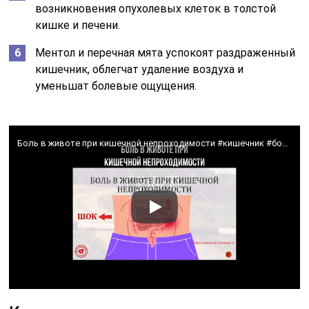
возникновения опухолевых клеток в толстой
кишке и печени.
Ментол и перечная мята успокоят раздраженный
кишечник, облегчат удаление воздуха и
уменьшат болевые ощущения.
Боль в животе при кишечной непроходимости #кишечник #болитживот #больвживоте #живот