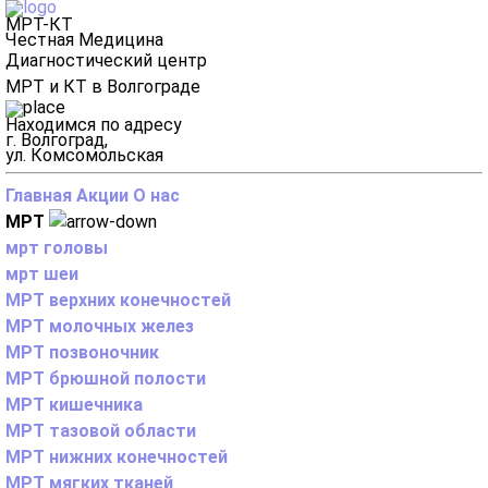
МРТ-КТ
Честная Медицина
Диагностический центр
МРТ и КТ в Волгограде
Находимся по адресу
г. Волгоград,
ул. Комсомольская
Главная
Акции
О нас
МРТ
мрт головы
мрт шеи
МРТ верхних конечностей
МРТ молочных желез
МРТ позвоночник
МРТ брюшной полости
МРТ кишечника
МРТ тазовой области
МРТ нижних конечностей
МРТ мягких тканей