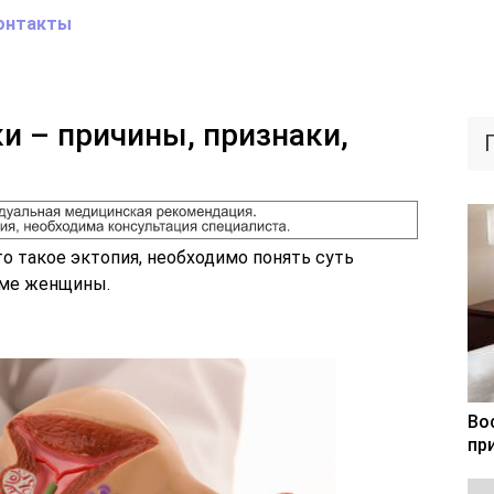
онтакты
и – причины, признаки,
то такое эктопия, необходимо понять суть
зме женщины.
Во
пр