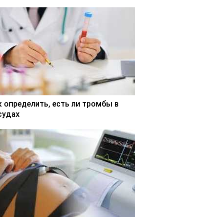
к определить, есть ли тромбы в
судах