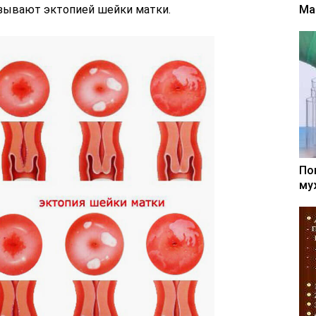
азывают эктопией шейки матки.
Ма
По
му