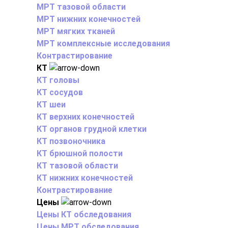
МРТ тазовой области
МРТ нижних конечностей
МРТ мягких тканей
МРТ комплексные исследования
Контрастирование
КТ
КТ головы
КТ сосудов
КТ шеи
КТ верхних конечностей
КТ органов грудной клетки
КТ позвоночника
КТ брюшной полости
КТ тазовой области
КТ нижних конечностей
Контрастирование
Цены
Цены КТ обследования
Цены МРТ обследования