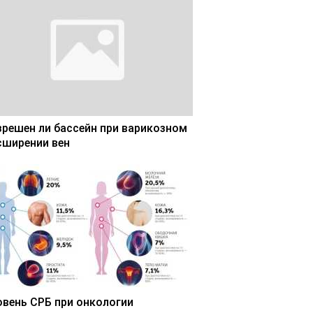
зрешен ли бассейн при варикозном
сширении вен
овень СРБ при онкологии