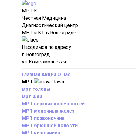
МРТ-КТ
Честная Медицина
Диагностический центр
МРТ и КТ в Волгограде
Находимся по адресу
г. Волгоград,
ул. Комсомольская
Главная
Акции
О нас
МРТ
мрт головы
мрт шеи
МРТ верхних конечностей
МРТ молочных желез
МРТ позвоночник
МРТ брюшной полости
МРТ кишечника