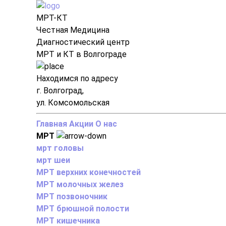
МРТ-КТ
Честная Медицина
Диагностический центр
МРТ и КТ в Волгограде
Находимся по адресу
г. Волгоград,
ул. Комсомольская
Главная
Акции
О нас
МРТ
мрт головы
мрт шеи
МРТ верхних конечностей
МРТ молочных желез
МРТ позвоночник
МРТ брюшной полости
МРТ кишечника