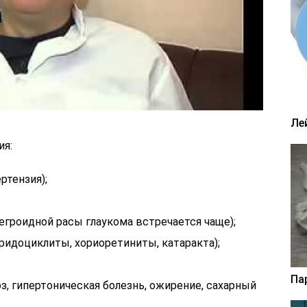
Ле
ия:
тензия);
егроидной расы глаукома встречается чаще);
иридоциклиты, хориоретиниты, катаракта);
Па
з, гипертоническая болезнь, ожирение, сахарный