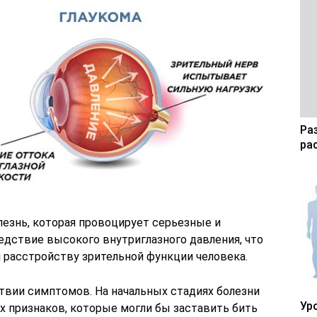
Ра
ра
лезнь, которая провоцирует серьезные и
едствие высокого внутриглазного давления, что
 расстройству зрительной функции человека.
твии симптомов. На начальных стадиях болезни
Ур
х признаков, которые могли бы заставить бить