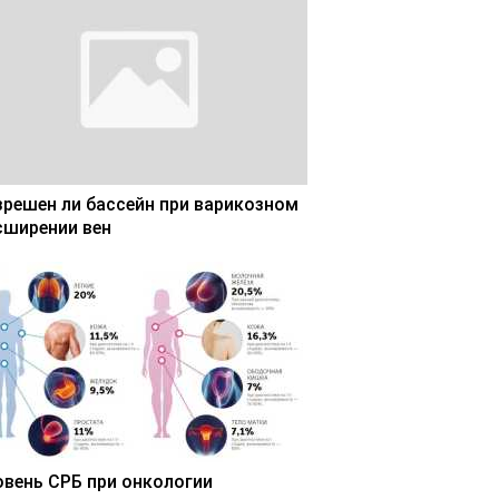
зрешен ли бассейн при варикозном
сширении вен
овень СРБ при онкологии