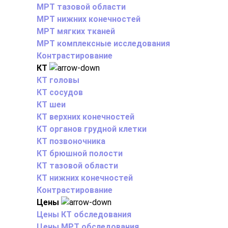
МРТ тазовой области
МРТ нижних конечностей
МРТ мягких тканей
МРТ комплексные исследования
Контрастирование
КТ
КТ головы
КТ сосудов
КТ шеи
КТ верхних конечностей
КТ органов грудной клетки
КТ позвоночника
КТ брюшной полости
КТ тазовой области
КТ нижних конечностей
Контрастирование
Цены
Цены КТ обследования
Цены МРТ обследования