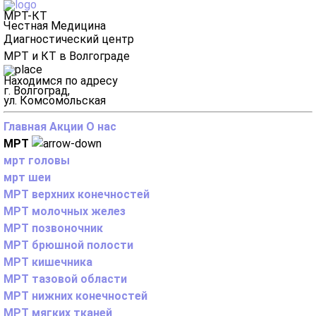
МРТ-КТ
Честная Медицина
Диагностический центр
МРТ и КТ в Волгограде
Находимся по адресу
г. Волгоград,
ул. Комсомольская
Главная
Акции
О нас
МРТ
мрт головы
мрт шеи
МРТ верхних конечностей
МРТ молочных желез
МРТ позвоночник
МРТ брюшной полости
МРТ кишечника
МРТ тазовой области
МРТ нижних конечностей
МРТ мягких тканей