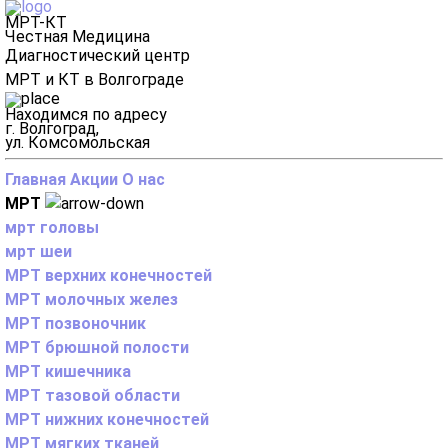
МРТ-КТ
Честная Медицина
Диагностический центр
МРТ и КТ в Волгограде
Находимся по адресу
г. Волгоград,
ул. Комсомольская
Главная
Акции
О нас
МРТ
мрт головы
мрт шеи
МРТ верхних конечностей
МРТ молочных желез
МРТ позвоночник
МРТ брюшной полости
МРТ кишечника
МРТ тазовой области
МРТ нижних конечностей
МРТ мягких тканей