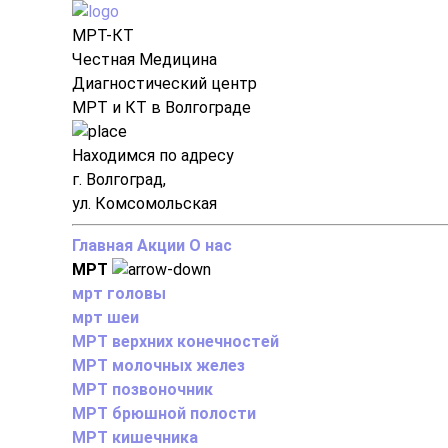
МРТ-КТ
Честная Медицина
Диагностический центр
МРТ и КТ в Волгограде
Находимся по адресу
г. Волгоград,
ул. Комсомольская
Главная
Акции
О нас
МРТ
мрт головы
мрт шеи
МРТ верхних конечностей
МРТ молочных желез
МРТ позвоночник
МРТ брюшной полости
МРТ кишечника