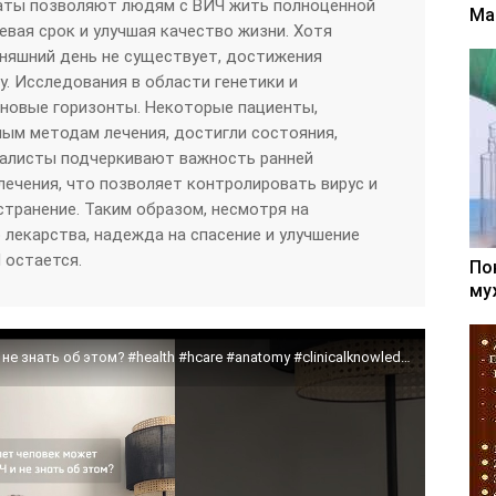
аты позволяют людям с ВИЧ жить полноценной
Ма
евая срок и улучшая качество жизни. Хотя
дняшний день не существует, достижения
 Исследования в области генетики и
новые горизонты. Некоторые пациенты,
ым методам лечения, достигли состояния,
иалисты подчеркивают важность ранней
лечения, что позволяет контролировать вирус и
транение. Таким образом, несмотря на
 лекарства, надежда на спасение и улучшение
 остается.
По
му
❓Сколько лет человек может иметь ВИЧ и не знать об этом? #health #hcare #anatomy #clinicalknowledge