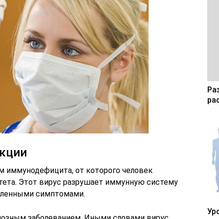
Ра
ра
кции
ом иммунодефицита, от которого человек
тета. Этот вирус разрушает иммунную систему
деленными симптомами.
Ур
озным заболеванием. Иными словами вирус