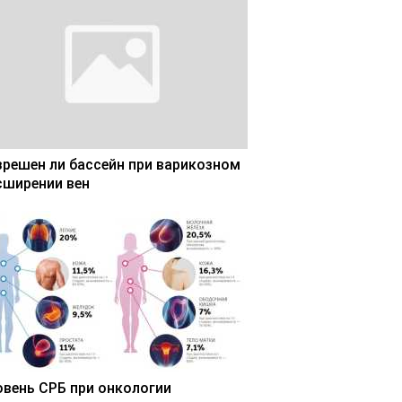
зрешен ли бассейн при варикозном
сширении вен
овень СРБ при онкологии