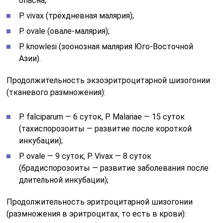
опасна;
P. vivax (трёхдневная малярия);
P. ovale (овале-малярия);
P. knowlesi (зоонозная малярия Юго-Восточной
Азии).
Продолжительность экзоэритроцитарной шизогонии
(тканевого размножения):
P. falciparum — 6 суток, P. Malariae — 15 суток
(тахиспорозоиты — развитие после короткой
инкубации);
P. ovale — 9 суток, P. Vivax — 8 суток
(брадиспорозоиты — развитие заболевания после
длительной инкубации);
Продолжительность эритроцитарной шизогонии
(размножения в эритроцитах, то есть в крови):