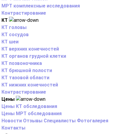
МРТ комплексные исследования
Контрастирование
КТ
КТ головы
КТ сосудов
КТ шеи
КТ верхних конечностей
КТ органов грудной клетки
КТ позвоночника
КТ брюшной полости
КТ тазовой области
КТ нижних конечностей
Контрастирование
Цены
Цены КТ обследования
Цены МРТ обследования
Новости
Отзывы
Специалисты
Фотогалерея
Контакты