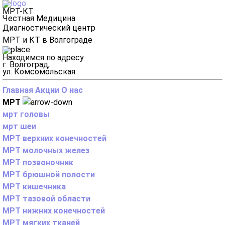
МРТ-КТ
Честная Медицина
Диагностический центр
МРТ и КТ в Волгограде
Находимся по адресу
г. Волгоград,
ул. Комсомольская
Главная
Акции
О нас
МРТ
мрт головы
мрт шеи
МРТ верхних конечностей
МРТ молочных желез
МРТ позвоночник
МРТ брюшной полости
МРТ кишечника
МРТ тазовой области
МРТ нижних конечностей
МРТ мягких тканей