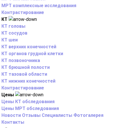
МРТ комплексные исследования
Контрастирование
КТ
КТ головы
КТ сосудов
КТ шеи
КТ верхних конечностей
КТ органов грудной клетки
КТ позвоночника
КТ брюшной полости
КТ тазовой области
КТ нижних конечностей
Контрастирование
Цены
Цены КТ обследования
Цены МРТ обследования
Новости
Отзывы
Специалисты
Фотогалерея
Контакты