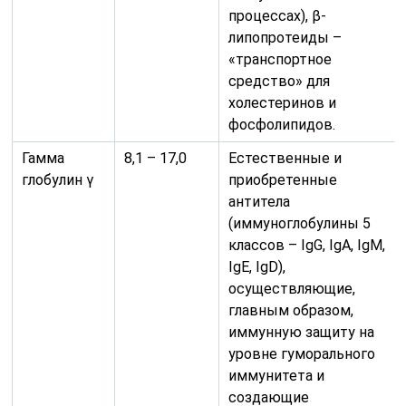
процессах), β-
липопротеиды –
«транспортное
средство» для
холестеринов и
фосфолипидов.
Гамма
8,1 – 17,0
Естественные и
глобулин γ
приобретенные
антитела
(иммуноглобулины 5
классов – IgG, IgA, IgM,
IgE, IgD),
осуществляющие,
главным образом,
иммунную защиту на
уровне гуморального
иммунитета и
создающие