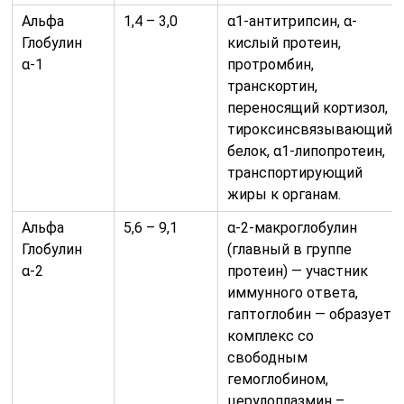
Альфа
1,4 – 3,0
α1-антитрипсин, α-
Глобулин
кислый протеин,
α-1
протромбин,
транскортин,
переносящий кортизол,
тироксинсвязывающий
белок, α1-липопротеин,
транспортирующий
жиры к органам.
Альфа
5,6 – 9,1
α-2-макроглобулин
Глобулин
(главный в группе
α-2
протеин) — участник
иммунного ответа,
гаптоглобин — образует
комплекс со
свободным
гемоглобином,
церулоплазмин –