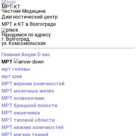
МРТ-КТ
Честная Медицина
Диагностический центр
МРТ и КТ в Волгограде
Находимся по адресу
г. Волгоград,
ул. Комсомольская
Главная
Акции
О нас
МРТ
мрт головы
мрт шеи
МРТ верхних конечностей
МРТ молочных желез
МРТ позвоночник
МРТ брюшной полости
МРТ кишечника
МРТ тазовой области
МРТ нижних конечностей
МРТ мягких тканей