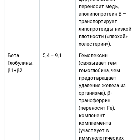
переносит медь,
аполипопротеин В –
транспортирует
липопротеиды низкой
плотности («плохой»
холестерин»).
Бета
5,4 – 9,1
Гемопексин
Глобулины:
(связывает гем
β1+β2
гемоглобина, чем
предотвращает
удаление железа из
организма), β-
трансферрин
(переносит Fe),
компонент
комплемента
(участвует в
иммунологических