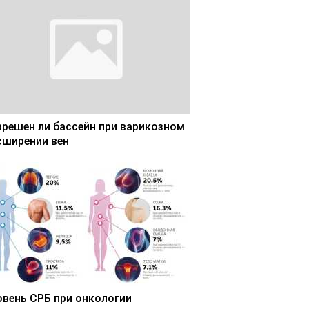
зрешен ли бассейн при варикозном
сширении вен
овень СРБ при онкологии