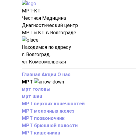
МРТ-КТ
Честная Медицина
Диагностический центр
МРТ и КТ в Волгограде
Находимся по адресу
г. Волгоград,
ул. Комсомольская
Главная
Акции
О нас
МРТ
мрт головы
мрт шеи
МРТ верхних конечностей
МРТ молочных желез
МРТ позвоночник
МРТ брюшной полости
МРТ кишечника