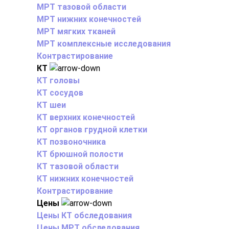
МРТ тазовой области
МРТ нижних конечностей
МРТ мягких тканей
МРТ комплексные исследования
Контрастирование
КТ
КТ головы
КТ сосудов
КТ шеи
КТ верхних конечностей
КТ органов грудной клетки
КТ позвоночника
КТ брюшной полости
КТ тазовой области
КТ нижних конечностей
Контрастирование
Цены
Цены КТ обследования
Цены МРТ обследования