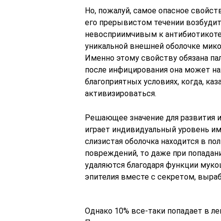
Но, пожалуй, самое опасное свойст
его прерывистом течении возбудит
невосприимчивым к антибиотикотер
уникальной внешней оболочке микоб
Именно этому свойству обязана па
после инфицирования она может нах
благоприятных условиях, когда, ка
активизироваться.
Решающее значение для развития и
играет индивидуальный уровень им
слизистая оболочка находится в пол
повреждений, то даже при попадан
удаляются благодаря функции муко
эпителия вместе с секретом, выр
Однако 10% все-таки попадает в ле