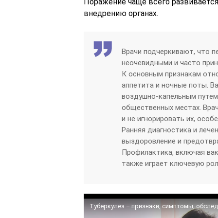
Поражение чаще всего развивается 
внедрению органах.
Врачи подчеркивают, что п
неочевидными и часто прин
К основным признакам отно
аппетита и ночные поты. В
воздушно-капельным путем,
общественных местах. Вра
и не игнорировать их, особ
Ранняя диагностика и лече
выздоровление и предотвр
Профилактика, включая ва
также играет ключевую рол
Туберкулез – признаки, симптомы, обслед