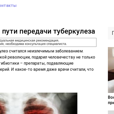
онтакты
пути передачи туберкулеза
кулез считался неизлечимым заболеванием.
ской революции, подарил человечеству не только
нтибиотики – препараты, подавляющие
рий. И какое-то время даже врачи считали, что
Во
пр