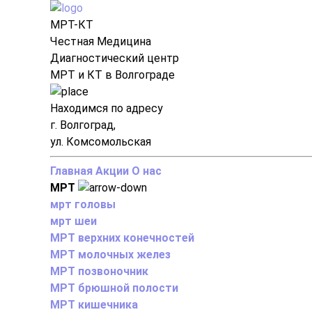
МРТ-КТ
Честная Медицина
Диагностический центр
МРТ и КТ в Волгограде
Находимся по адресу
г. Волгоград,
ул. Комсомольская
Главная
Акции
О нас
МРТ
мрт головы
мрт шеи
МРТ верхних конечностей
МРТ молочных желез
МРТ позвоночник
МРТ брюшной полости
МРТ кишечника