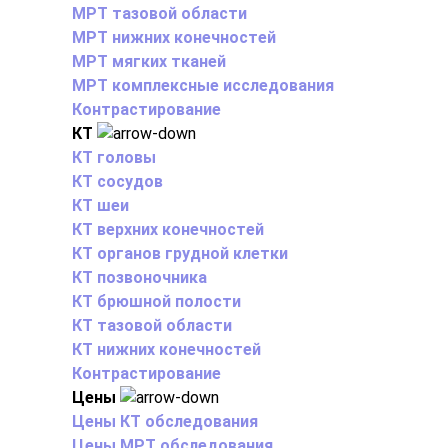
МРТ тазовой области
МРТ нижних конечностей
МРТ мягких тканей
МРТ комплексные исследования
Контрастирование
КТ
КТ головы
КТ сосудов
КТ шеи
КТ верхних конечностей
КТ органов грудной клетки
КТ позвоночника
КТ брюшной полости
КТ тазовой области
КТ нижних конечностей
Контрастирование
Цены
Цены КТ обследования
Цены МРТ обследования