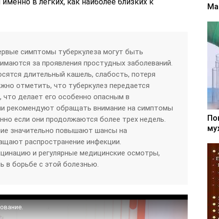
именно в легких, как наиболее близких к
Ма
ервые симптомы туберкулеза могут быть
имаются за проявления простудных заболеваний.
сятся длительный кашель, слабость, потеря
ажно отметить, что туберкулез передается
 что делает его особенно опасным в
чи рекомендуют обращать внимание на симптомы
По
енно если они продолжаются более трех недель.
му
ние значительно повышают шансы на
ащают распространение инфекции.
кцинацию и регулярные медицинские осмотры,
ь в борьбе с этой болезнью.
ование.