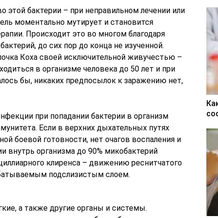
во этой бактерии – при неправильном лечении или
ель моментально мутирует и становится
апии. Происходит это во многом благодаря
актерий, до сих пор до конца не изученной.
лочка Коха своей исключительной живучестью –
одиться в организме человека до 50 лет и при
залось бы, никаких предпосылок к заражению нет,
Ка
со
нфекции при попадании бактерии в организм
мунитета. Если в верхних дыхательных путях
ной боевой готовности, нет очагов воспаления и
ии внутрь организма до 90% микобактерий
циллиарного клиренса – движению реснитчатого
абатываемым подслизистым слоем.
гкие, а также другие органы и системы.