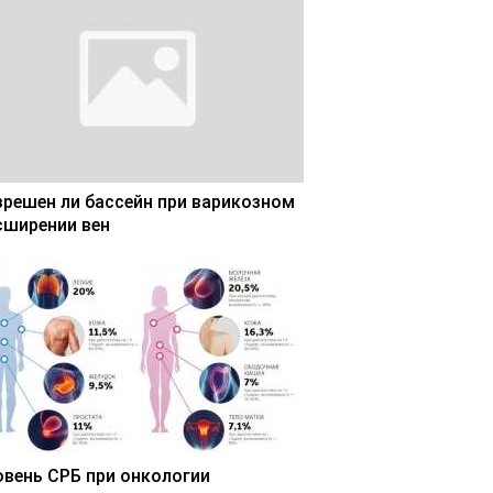
зрешен ли бассейн при варикозном
сширении вен
овень СРБ при онкологии