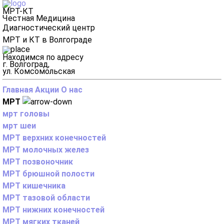
МРТ-КТ
Честная Медицина
Диагностический центр
МРТ и КТ в Волгограде
Находимся по адресу
г. Волгоград,
ул. Комсомольская
Главная
Акции
О нас
МРТ
мрт головы
мрт шеи
МРТ верхних конечностей
МРТ молочных желез
МРТ позвоночник
МРТ брюшной полости
МРТ кишечника
МРТ тазовой области
МРТ нижних конечностей
МРТ мягких тканей