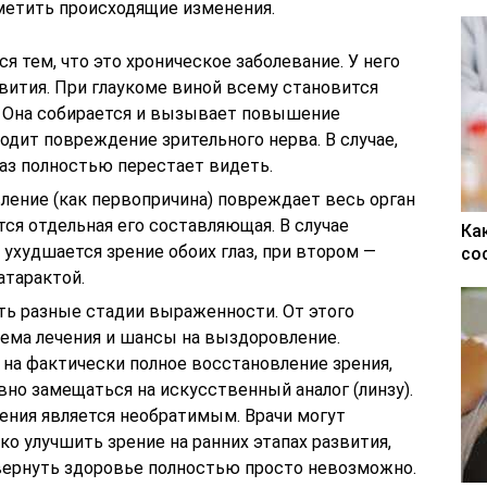
метить происходящие изменения.
я тем, что это хроническое заболевание. У него
вития. При глаукоме виной всему становится
а. Она собирается и вызывает повышение
одит повреждение зрительного нерва. В случае,
лаз полностью перестает видеть.
ление (как первопричина) повреждает весь орган
тся отдельная его составляющая. В случае
Ка
 ухудшается зрение обоих глаз, при втором —
со
атарактой.
ть разные стадии выраженности. От этого
ема лечения и шансы на выздоровление.
 на фактически полное восстановление зрения,
но замещаться на искусственный аналог (линзу).
рения является необратимым. Врачи могут
ко улучшить зрение на ранних этапах развития,
 вернуть здоровье полностью просто невозможно.