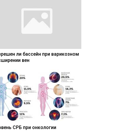
зрешен ли бассейн при варикозном
сширении вен
овень СРБ при онкологии