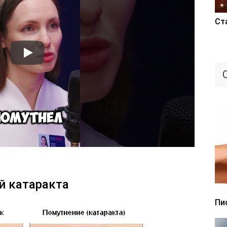
Ст
й катаракта
Пи