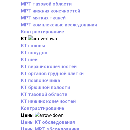
МРТ тазовой области
МРТ нижних конечностей
МРТ мягких тканей
МРТ комплексные исследования
Контрастирование
КТ
КТ головы
КТ сосудов
КТ шеи
КТ верхних конечностей
КТ органов грудной клетки
КТ позвоночника
КТ брюшной полости
КТ тазовой области
КТ нижних конечностей
Контрастирование
Цены
Цены КТ обследования
Цены МРТ обследования