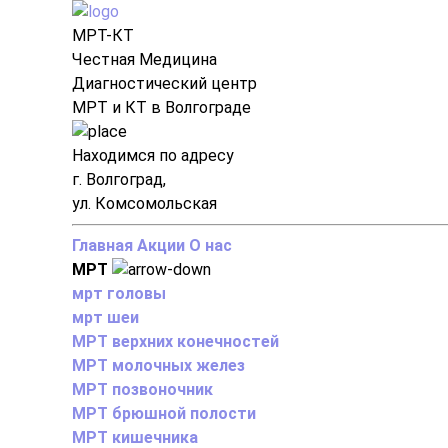
МРТ-КТ
Честная Медицина
Диагностический центр
МРТ и КТ в Волгограде
Находимся по адресу
г. Волгоград,
ул. Комсомольская
Главная
Акции
О нас
МРТ
мрт головы
мрт шеи
МРТ верхних конечностей
МРТ молочных желез
МРТ позвоночник
МРТ брюшной полости
МРТ кишечника