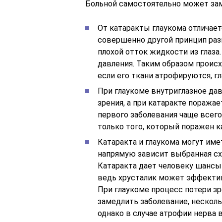
Больной самостоятельно может за
От катаракты глаукома отличаетс
совершенно другой принцип раз
плохой отток жидкости из глаз
давления. Таким образом происх
если его ткани атрофируются, г
При глаукоме внутриглазное дав
зрения, а при катаракте поражае
первого заболевания чаще всего
только того, который поражен к
Катаракта и глаукома могут име
напрямую зависит выбранная сх
Катаракта дает человеку шансы
ведь хрусталик может эффектив
При глаукоме процесс потери з
замедлить заболевание, несколь
однако в случае атрофии нерва