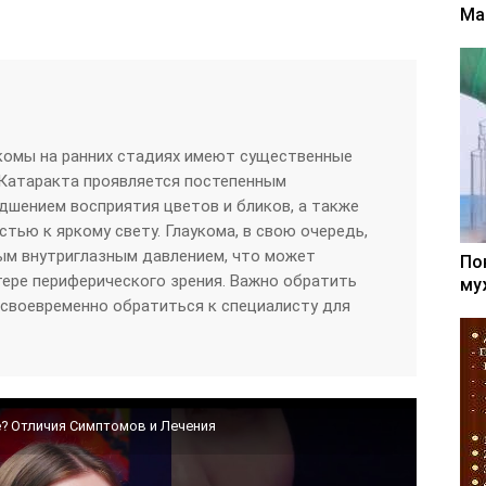
Ма
укомы на ранних стадиях имеют существенные
 Катаракта проявляется постепенным
удшением восприятия цветов и бликов, а также
тью к яркому свету. Глаукома, в свою очередь,
ым внутриглазным давлением, что может
По
тере периферического зрения. Важно обратить
му
и своевременно обратиться к специалисту для
ие? Отличия Симптомов и Лечения