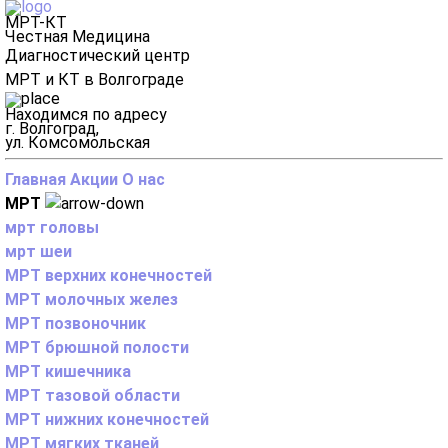
МРТ-КТ
Честная Медицина
Диагностический центр
МРТ и КТ в Волгограде
Находимся по адресу
г. Волгоград,
ул. Комсомольская
Главная
Акции
О нас
МРТ
мрт головы
мрт шеи
МРТ верхних конечностей
МРТ молочных желез
МРТ позвоночник
МРТ брюшной полости
МРТ кишечника
МРТ тазовой области
МРТ нижних конечностей
МРТ мягких тканей