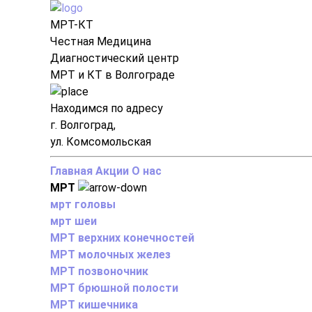
МРТ-КТ
Честная Медицина
Диагностический центр
МРТ и КТ в Волгограде
Находимся по адресу
г. Волгоград,
ул. Комсомольская
Главная
Акции
О нас
МРТ
мрт головы
мрт шеи
МРТ верхних конечностей
МРТ молочных желез
МРТ позвоночник
МРТ брюшной полости
МРТ кишечника