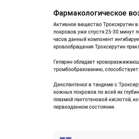
Фармакологическое во
Активное вещество Троксерутин в 
покровов уже спустя 25-30 минут п
часов данный компонент ингибируе
кровообращения Троксерутин практ
Гепарин обладает кроворазжижающ
тромбообразованию, способствует
Декспантенол в тандеме с Троксе
кожных покровов по всей их глубин
плазмой пантотеновой кислотой, кот
первозданном состоянии.