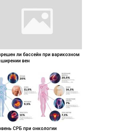
зрешен ли бассейн при варикозном
сширении вен
овень СРБ при онкологии