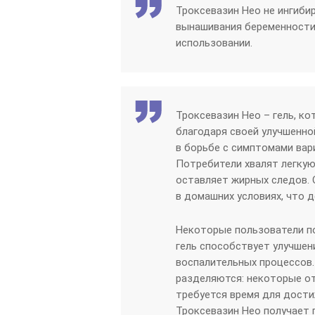
Троксевазин Нео не ингибир
вынашивания беременности 
использовании.
Троксевазин Нео – гель, к
благодаря своей улучшенн
в борьбе с симптомами вари
Потребители хвалят легкую
оставляет жирных следов. 
в домашних условиях, что 
Некоторые пользователи по
гель способствует улучше
воспалительных процессов.
разделяются: некоторые от
требуется время для дости
Троксевазин Нео получает