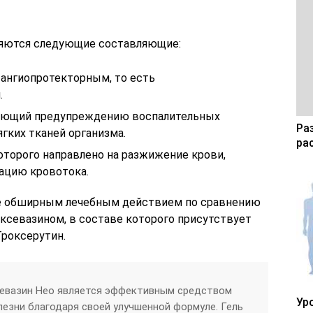
ляются следующие составляющие:
 ангиопротекторным, то есть
.
вующий предупреждению воспалительных
Ра
гких тканей организма.
ра
которого направлено на разжижение крови,
ацию кровотока.
лее обширным лечебным действием по сравнению
севазином, в составе которого присутствует
роксерутин.
севазин Нео является эффективным средством
Ур
лезни благодаря своей улучшенной формуле. Гель