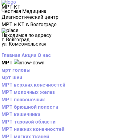
МРТ-КТ
Честная Медицина
Диагностический центр
МРТ и КТ в Волгограде
Находимся по адресу
г. Волгоград,
ул. Комсомольская
Главная
Акции
О нас
МРТ
мрт головы
мрт шеи
МРТ верхних конечностей
МРТ молочных желез
МРТ позвоночник
МРТ брюшной полости
МРТ кишечника
МРТ тазовой области
МРТ нижних конечностей
МРТ мягких тканей