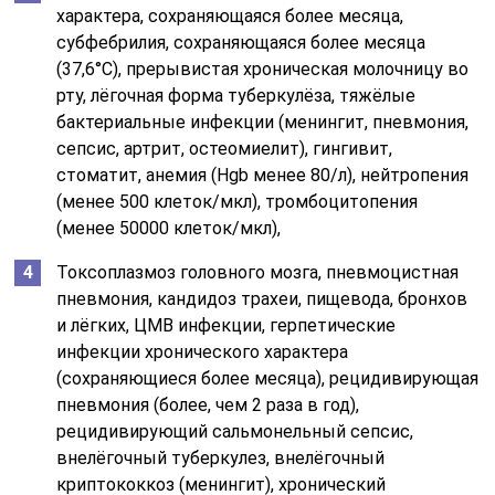
характера, сохраняющаяся более месяца,
субфебрилия, сохраняющаяся более месяца
(37,6°C), прерывистая хроническая молочницу во
рту, лёгочная форма туберкулёза, тяжёлые
бактериальные инфекции (менингит, пневмония,
сепсис, артрит, остеомиелит), гингивит,
стоматит, анемия (Hgb менее 80/л), нейтропения
(менее 500 клеток/мкл), тромбоцитопения
(менее 50000 клеток/мкл),
Токсоплазмоз головного мозга, пневмоцистная
пневмония, кандидоз трахеи, пищевода, бронхов
и лёгких, ЦМВ инфекции, герпетические
инфекции хронического характера
(сохраняющиеся более месяца), рецидивирующая
пневмония (более, чем 2 раза в год),
рецидивирующий сальмонельный сепсис,
внелёгочный туберкулез, внелёгочный
криптококкоз (менингит), хронический