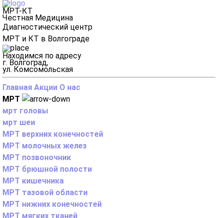
МРТ-КТ
Честная Медицина
Диагностический центр
МРТ и КТ в Волгограде
Находимся по адресу
г. Волгоград,
ул. Комсомольская
Главная
Акции
О нас
МРТ
мрт головы
мрт шеи
МРТ верхних конечностей
МРТ молочных желез
МРТ позвоночник
МРТ брюшной полости
МРТ кишечника
МРТ тазовой области
МРТ нижних конечностей
МРТ мягких тканей