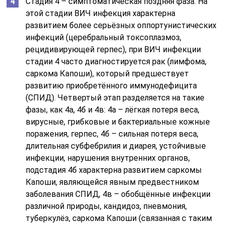
Стадия 4 – симптоматическая поздняя фаза. На
этой стадии ВИЧ инфекция характерна
развитием более серьёзных оппортунистических
инфекций (церебральный токсоплазмоз,
рецидивирующей герпес), при ВИЧ инфекции
стадии 4 часто диагностируется рак (лимфома,
саркома Капоши), который предшествует
развитию приобретённого иммунодефицита
(СПИД). Четвертый этап разделяется на такие
фазы, как 4а, 4б и 4в: 4а – лёгкая потеря веса,
вирусные, грибковые и бактериальные кожные
поражения, герпес, 4б – сильная потеря веса,
длительная субфебрилия и диарея, устойчивые
инфекции, нарушения внутренних органов,
подстадия 4б характерна развитием саркомы
Капоши, являющейся явным предвестником
заболевания СПИД, 4в – обобщённые инфекции
различной природы, кандидоз, пневмония,
туберкулёз, саркома Капоши (связанная с таким