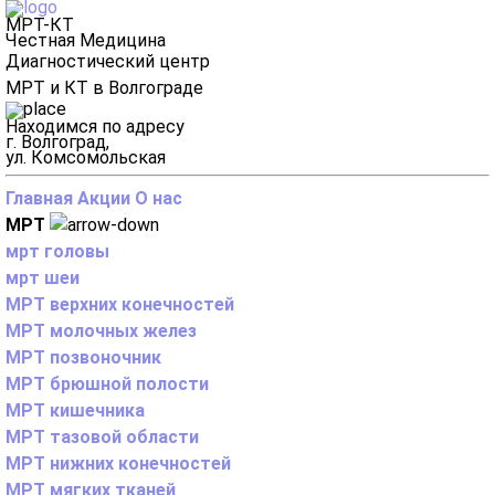
МРТ-КТ
Честная Медицина
Диагностический центр
МРТ и КТ в Волгограде
Находимся по адресу
г. Волгоград,
ул. Комсомольская
Главная
Акции
О нас
МРТ
мрт головы
мрт шеи
МРТ верхних конечностей
МРТ молочных желез
МРТ позвоночник
МРТ брюшной полости
МРТ кишечника
МРТ тазовой области
МРТ нижних конечностей
МРТ мягких тканей