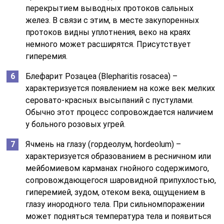
перекрытием выводных протоков сальных
желез. В связи с этим, в месте закупоренных
протоков видны уплотнения, веко на краях
немного может расширятся. Присутствует
гиперемия.
Блефарит Розацеа (Blepharitis rosacea) –
характеризуется появлением на коже век мелких
серовато-красных высыпаний с пустулами.
Обычно этот процесс сопровождается наличием
у больного розовых угрей.
Ячмень на глазу (гордеолум, hordeolum) –
характеризуется образованием в ресничном или
мейбомиевом карманах гнойного содержимого,
сопровождающегося шаровидной припухлостью,
гиперемией, зудом, отеком века, ощущением в
глазу инородного тела. При сильномпоражении
может подняться температура тела и появиться