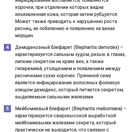
инфицирования воспаляется, появляются
корочки, при отделении которых видна
изъязвленная кожа, которая затем рубцуется.
Может также приводить к нарушению роста
ресниц, их побелению и появлению на веках
морщин.
Демодекозный блефарит (Blepharitis demodex) –
характеризуется сильным зудом, резью в глазах,
липким секретом на краях век, а также
гиперемией, утолщением и появлением между
ресничками сухих корочек. Причиной сему
является инфицирование волосяных фолликул
клещом демодекс, который питается секретом,
выделяемым сальными железами.
Мейбомиевый блефарит (Blepharitis meibomiana) –
характеризуется сверхвысокой выработкой
мейбомиевыми железами секрета, который
практически не выводится, что связано с