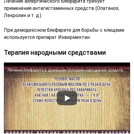
Лечение аллергического блефарита требует
применения антигистаминных средств (Опатанол,
Лекролин и т. д.).
При демодексном блефарите для борьбы с клещами
используется препарат Инвермектин.
Терапия народными средствами
Лечение блефарита в домашних условиях народными средствами