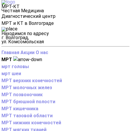
МРТ-КТ
Честная Медицина
Диагностический центр
МРТ и КТ в Волгограде
Находимся по адресу
г. Волгоград,
ул. Комсомольская
Главная
Акции
О нас
МРТ
мрт головы
мрт шеи
МРТ верхних конечностей
МРТ молочных желез
МРТ позвоночник
МРТ брюшной полости
МРТ кишечника
МРТ тазовой области
МРТ нижних конечностей
МРТ мягких тканей