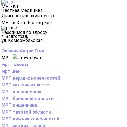
МРТ-КТ
Честная Медицина
Диагностический центр
МРТ и КТ в Волгограде
Находимся по адресу
г. Волгоград,
ул. Комсомольская
Главная
Акции
О нас
МРТ
мрт головы
мрт шеи
МРТ верхних конечностей
МРТ молочных желез
МРТ позвоночник
МРТ брюшной полости
МРТ кишечника
МРТ тазовой области
МРТ нижних конечностей
МРТ мягких тканей