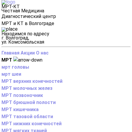
МРТ-КТ
Честная Медицина
Диагностический центр
МРТ и КТ в Волгограде
Находимся по адресу
г. Волгоград,
ул. Комсомольская
Главная
Акции
О нас
МРТ
мрт головы
мрт шеи
МРТ верхних конечностей
МРТ молочных желез
МРТ позвоночник
МРТ брюшной полости
МРТ кишечника
МРТ тазовой области
МРТ нижних конечностей
МРТ мягких тканей