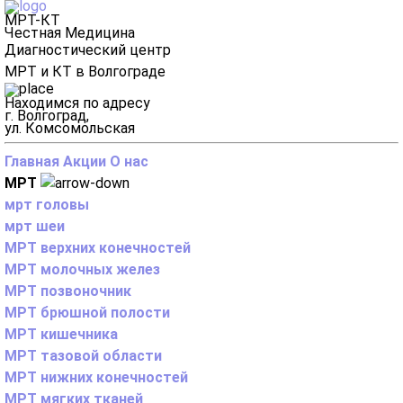
МРТ-КТ
Честная Медицина
Диагностический центр
МРТ и КТ в Волгограде
Находимся по адресу
г. Волгоград,
ул. Комсомольская
Главная
Акции
О нас
МРТ
мрт головы
мрт шеи
МРТ верхних конечностей
МРТ молочных желез
МРТ позвоночник
МРТ брюшной полости
МРТ кишечника
МРТ тазовой области
МРТ нижних конечностей
МРТ мягких тканей