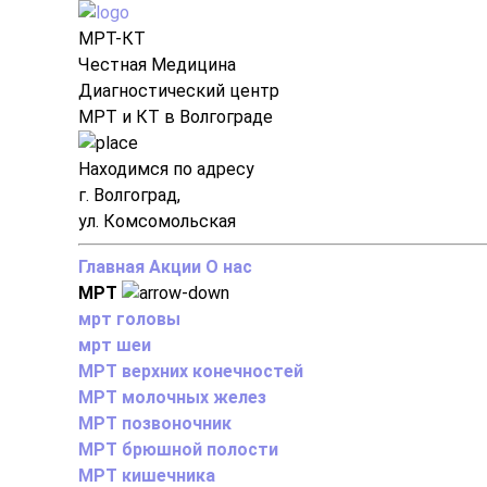
МРТ-КТ
Честная Медицина
Диагностический центр
МРТ и КТ в Волгограде
Находимся по адресу
г. Волгоград,
ул. Комсомольская
Главная
Акции
О нас
МРТ
мрт головы
мрт шеи
МРТ верхних конечностей
МРТ молочных желез
МРТ позвоночник
МРТ брюшной полости
МРТ кишечника