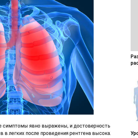
Ра
ра
е симптомы явно выражены, и достоверность
в в легких после проведения рентгена высока.
Ур