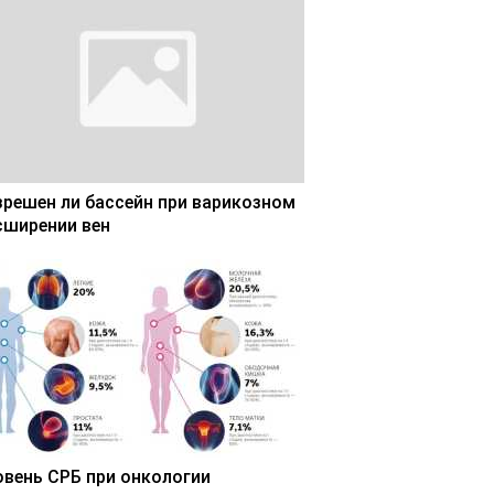
зрешен ли бассейн при варикозном
сширении вен
овень СРБ при онкологии