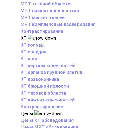
МРТ тазовой области
МРТ нижних конечностей
МРТ мягких тканей
МРТ комплексные исследования
Контрастирование
КТ
КТ головы
КТ сосудов
КТ шеи
КТ верхних конечностей
КТ органов грудной клетки
КТ позвоночника
КТ брюшной полости
КТ тазовой области
КТ нижних конечностей
Контрастирование
Цены
Цены КТ обследования
Цены МРТ обследования