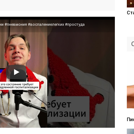
Ст
нии #пневмония #воспалениелегких #простуда
Пи