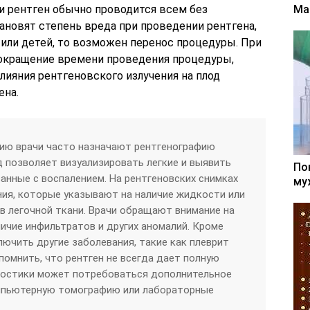
и рентген обычно проводится всем без
Ма
тановят степень вреда при проведении рентгена,
или детей, то возможен перенос процедуры. При
сокращение времени проведения процедуры,
лияния рентгеновского излучения на плод
ена.
нию врачи часто назначают рентгенографию
д позволяет визуализировать легкие и выявить
По
анные с воспалением. На рентгеновских снимках
му
ия, которые указывают на наличие жидкости или
в легочной ткани. Врачи обращают внимание на
личие инфильтратов и других аномалий. Кроме
лючить другие заболевания, такие как плеврит
помнить, что рентген не всегда дает полную
гностики может потребоваться дополнительное
мпьютерную томографию или лабораторные