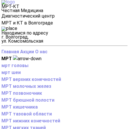
МРТ-КТ
Честная Медицина
Диагностический центр
МРТ и КТ в Волгограде
Находимся по адресу
г. Волгоград,
ул. Комсомольская
Главная
Акции
О нас
МРТ
мрт головы
мрт шеи
МРТ верхних конечностей
МРТ молочных желез
МРТ позвоночник
МРТ брюшной полости
МРТ кишечника
МРТ тазовой области
МРТ нижних конечностей
МРТ мягких тканей