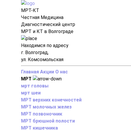
МРТ-КТ
Честная Медицина
Диагностический центр
МРТ и КТ в Волгограде
Находимся по адресу
г. Волгоград,
ул. Комсомольская
Главная
Акции
О нас
МРТ
мрт головы
мрт шеи
МРТ верхних конечностей
МРТ молочных желез
МРТ позвоночник
МРТ брюшной полости
МРТ кишечника