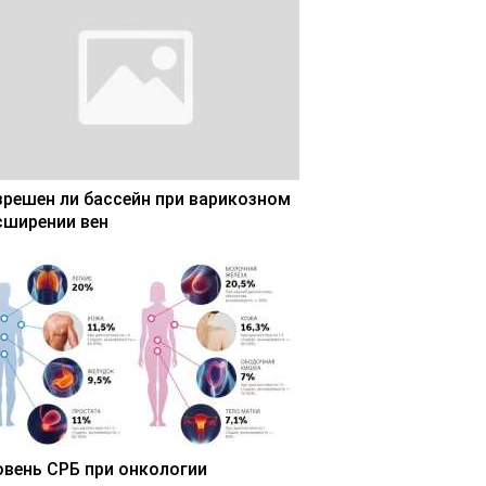
зрешен ли бассейн при варикозном
сширении вен
овень СРБ при онкологии