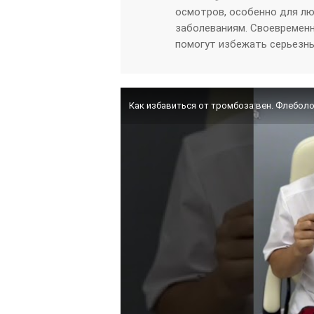
осмотров, особенно для л
заболеваниям. Своевремен
помогут избежать серьезны
Как избавиться от тромбоза вен. Флеболо