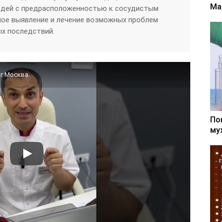
Ма
юдей с предрасположенностью к сосудистым
ное выявление и лечение возможных проблем
х последствий.
г Москва.
По
му