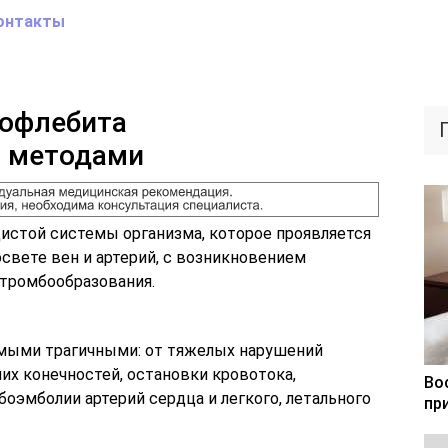
онтакты
бофлебита
 методами
истой системы организма, которое проявляется
свете вен и артерий, с возникновением
 тромбообразования.
амыми трагичными: от тяжелых нарушений
их конечностей, остановки кровотока,
Во
оэмболии артерий сердца и легкого, летального
пр