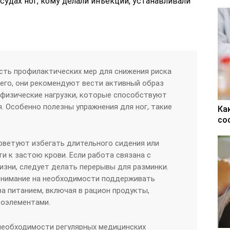
судах ног, кому делали инъекции, устанавливали
сть профилактических мер для снижения риска
его, они рекомендуют вести активный образ
 физические нагрузки, которые способствуют
 Особенно полезны упражнения для ног, такие
Ка
со
оветуют избегать длительного сидения или
и к застою крови. Если работа связана с
зни, следует делать перерывы для разминки.
внимание на необходимости поддерживать
за питанием, включая в рацион продукты,
роэлементами.
необходимости регулярных медицинских