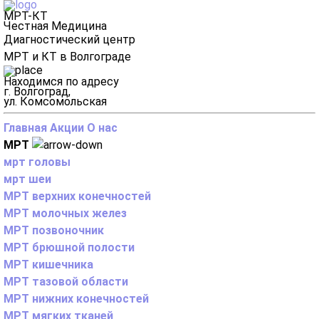
МРТ-КТ
Честная Медицина
Диагностический центр
МРТ и КТ в Волгограде
Находимся по адресу
г. Волгоград,
ул. Комсомольская
Главная
Акции
О нас
МРТ
мрт головы
мрт шеи
МРТ верхних конечностей
МРТ молочных желез
МРТ позвоночник
МРТ брюшной полости
МРТ кишечника
МРТ тазовой области
МРТ нижних конечностей
МРТ мягких тканей