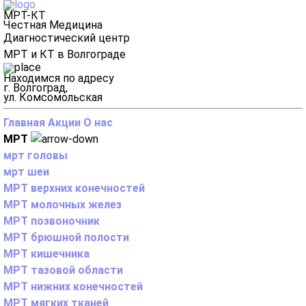
МРТ-КТ
Честная Медицина
Диагностический центр
МРТ и КТ в Волгограде
Находимся по адресу
г. Волгоград,
ул. Комсомольская
Главная
Акции
О нас
МРТ
мрт головы
мрт шеи
МРТ верхних конечностей
МРТ молочных желез
МРТ позвоночник
МРТ брюшной полости
МРТ кишечника
МРТ тазовой области
МРТ нижних конечностей
МРТ мягких тканей