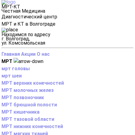
МРТ-КТ
Честная Медицина
Диагностический центр
МРТ и КТ в Волгограде
Находимся по адресу
г. Волгоград,
ул. Комсомольская
Главная
Акции
О нас
МРТ
мрт головы
мрт шеи
МРТ верхних конечностей
МРТ молочных желез
МРТ позвоночник
МРТ брюшной полости
МРТ кишечника
МРТ тазовой области
МРТ нижних конечностей
МРТ мягких тканей