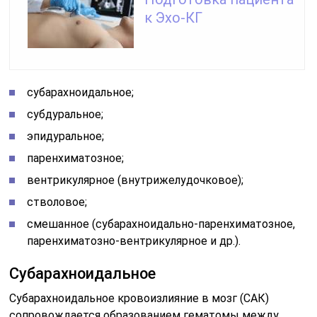
к Эхо-КГ
субарахноидальное;
субдуральное;
эпидуральное;
паренхиматозное;
вентрикулярное (внутрижелудочковое);
стволовое;
смешанное (субарахноидально-паренхиматозное,
паренхиматозно-вентрикулярное и др.).
Субарахноидальное
Субарахноидальное кровоизлияние в мозг (САК)
сопровождается образованием гематомы между