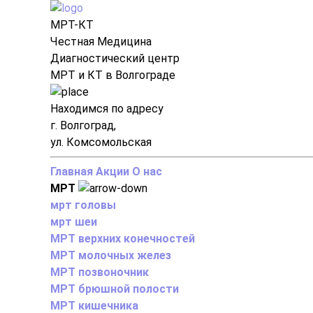
МРТ-КТ
Честная Медицина
Диагностический центр
МРТ и КТ в Волгограде
Находимся по адресу
г. Волгоград,
ул. Комсомольская
Главная
Акции
О нас
МРТ
мрт головы
мрт шеи
МРТ верхних конечностей
МРТ молочных желез
МРТ позвоночник
МРТ брюшной полости
МРТ кишечника