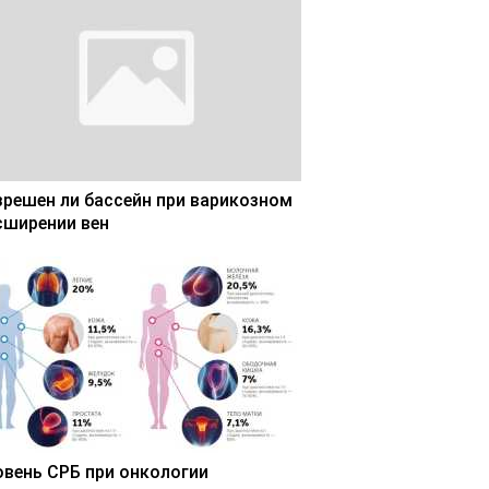
зрешен ли бассейн при варикозном
сширении вен
овень СРБ при онкологии