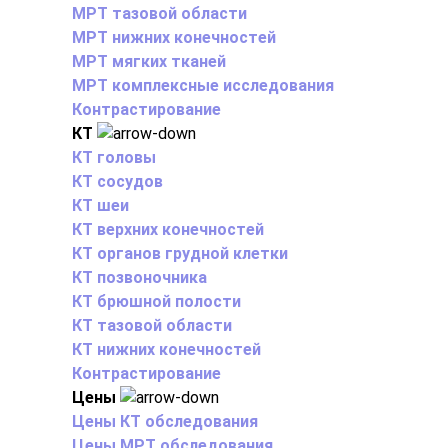
МРТ тазовой области
МРТ нижних конечностей
МРТ мягких тканей
МРТ комплексные исследования
Контрастирование
КТ
КТ головы
КТ сосудов
КТ шеи
КТ верхних конечностей
КТ органов грудной клетки
КТ позвоночника
КТ брюшной полости
КТ тазовой области
КТ нижних конечностей
Контрастирование
Цены
Цены КТ обследования
Цены МРТ обследования