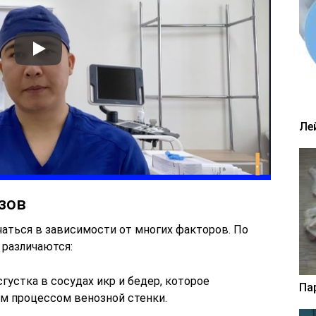
Ле
зов
чаться в зависимости от многих факторов. По
 различаются:
устка в сосудах икр и бедер, которое
Па
м процессом венозной стенки.