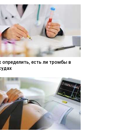
к определить, есть ли тромбы в
судах