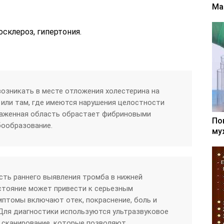
Ма
осклероз, гипертония.
озникать в месте отложения холестерина на
 или там, где имеются нарушения целостности
раженная область обрастает фибриновыми
По
бообразование.
му
ть раннего выявления тромба в нижней
остояние может привести к серьезным
птомы включают отек, покраснение, боль и
Для диагностики используются ультразвуковое
 сканирование, которые позволяют