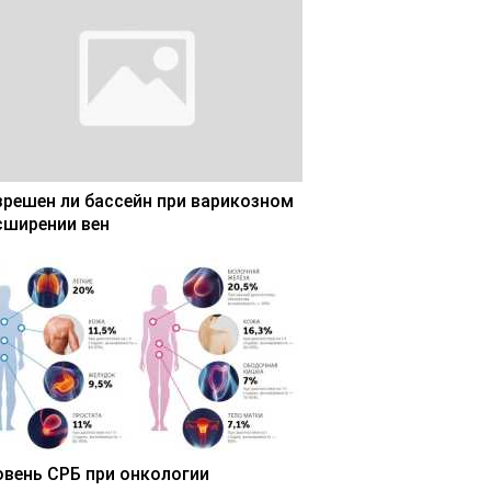
зрешен ли бассейн при варикозном
сширении вен
овень СРБ при онкологии