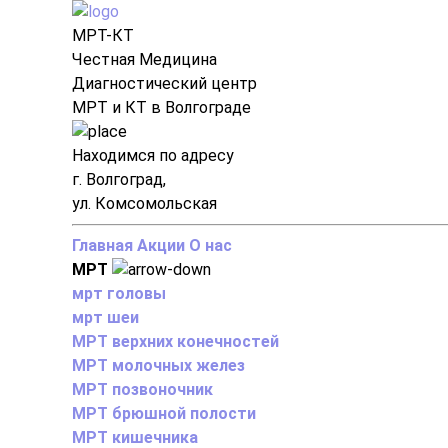
МРТ-КТ
Честная Медицина
Диагностический центр
МРТ и КТ в Волгограде
Находимся по адресу
г. Волгоград,
ул. Комсомольская
Главная
Акции
О нас
МРТ
мрт головы
мрт шеи
МРТ верхних конечностей
МРТ молочных желез
МРТ позвоночник
МРТ брюшной полости
МРТ кишечника