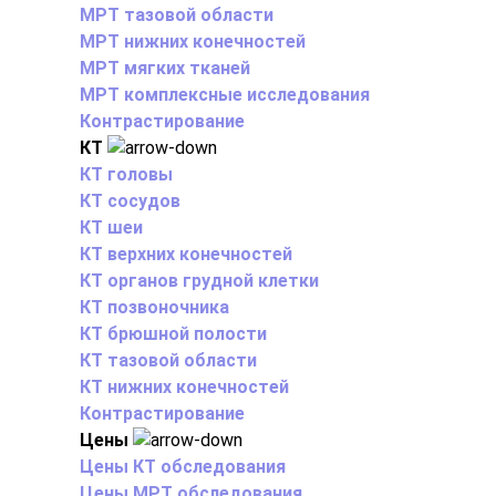
МРТ тазовой области
МРТ нижних конечностей
МРТ мягких тканей
МРТ комплексные исследования
Контрастирование
КТ
КТ головы
КТ сосудов
КТ шеи
КТ верхних конечностей
КТ органов грудной клетки
КТ позвоночника
КТ брюшной полости
КТ тазовой области
КТ нижних конечностей
Контрастирование
Цены
Цены КТ обследования
Цены МРТ обследования