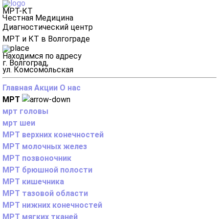
МРТ-КТ
Честная Медицина
Диагностический центр
МРТ и КТ в Волгограде
Находимся по адресу
г. Волгоград,
ул. Комсомольская
Главная
Акции
О нас
МРТ
мрт головы
мрт шеи
МРТ верхних конечностей
МРТ молочных желез
МРТ позвоночник
МРТ брюшной полости
МРТ кишечника
МРТ тазовой области
МРТ нижних конечностей
МРТ мягких тканей