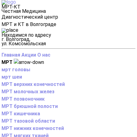
МРТ-КТ
Честная Медицина
Диагностический центр
МРТ и КТ в Волгограде
Находимся по адресу
г. Волгоград,
ул. Комсомольская
Главная
Акции
О нас
МРТ
мрт головы
мрт шеи
МРТ верхних конечностей
МРТ молочных желез
МРТ позвоночник
МРТ брюшной полости
МРТ кишечника
МРТ тазовой области
МРТ нижних конечностей
МРТ мягких тканей