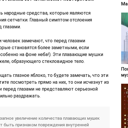
Ма
ь народные средства, которые являются
ия сетчатки. Главный симптом отслоения
 глазами.
и человек замечают, что перед глазами
орые становятся более заметными, если
особенно на фоне неба!). Эти плавающие мушки
желе, образующего стекловидное тело.
По
му
щать глазное яблоко, то будете замечать, что эти
ите посмотреть прямо на них, то они исчезнут из
и перед глазами не представляют серьезной
сильно раздражать.
езапное увеличение количества плавающих мушек
ет быть признаком повреждения внутренней