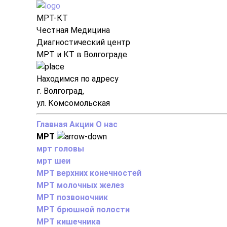
МРТ-КТ
Честная Медицина
Диагностический центр
МРТ и КТ в Волгограде
Находимся по адресу
г. Волгоград,
ул. Комсомольская
Главная
Акции
О нас
МРТ
мрт головы
мрт шеи
МРТ верхних конечностей
МРТ молочных желез
МРТ позвоночник
МРТ брюшной полости
МРТ кишечника