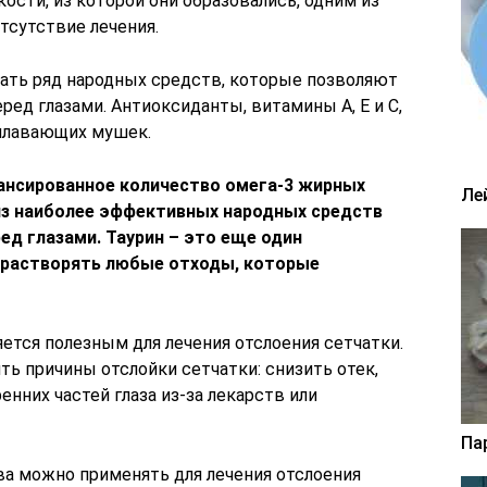
ости, из которой они образовались, одним из
тсутствие лечения.
ать ряд народных средств, которые позволяют
ед глазами. Антиоксиданты, витамины А, Е и С,
 плавающих мушек.
ансированное количество омега-3 жирных
Ле
из наиболее эффективных народных средств
ед глазами. Таурин – это еще один
 растворять любые отходы, которые
ется полезным для лечения отслоения сетчатки.
ь причины отслойки сетчатки: снизить отек,
нних частей глаза из-за лекарств или
Па
а можно применять для лечения отслоения