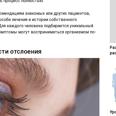
ть процесс полностью.
комендациям знакомых или других пациентов,
собе лечения и истории собственного
 Для каждого человека подбирается уникальный
симптомы могут восприниматься организмом по-
Ра
сти отслоения
ра
Ур