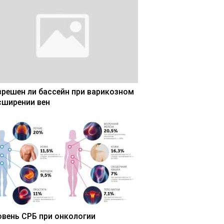
зрешен ли бассейн при варикозном
сширении вен
овень СРБ при онкологии