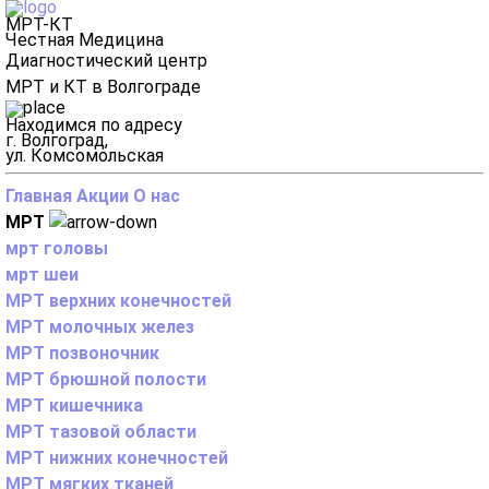
МРТ-КТ
Честная Медицина
Диагностический центр
МРТ и КТ в Волгограде
Находимся по адресу
г. Волгоград,
ул. Комсомольская
Главная
Акции
О нас
МРТ
мрт головы
мрт шеи
МРТ верхних конечностей
МРТ молочных желез
МРТ позвоночник
МРТ брюшной полости
МРТ кишечника
МРТ тазовой области
МРТ нижних конечностей
МРТ мягких тканей