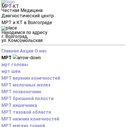
МРТ-КТ
Честная Медицина
Диагностический центр
МРТ и КТ в Волгограде
Находимся по адресу
г. Волгоград,
ул. Комсомольская
Главная
Акции
О нас
МРТ
мрт головы
мрт шеи
МРТ верхних конечностей
МРТ молочных желез
МРТ позвоночник
МРТ брюшной полости
МРТ кишечника
МРТ тазовой области
МРТ нижних конечностей
МРТ мягких тканей