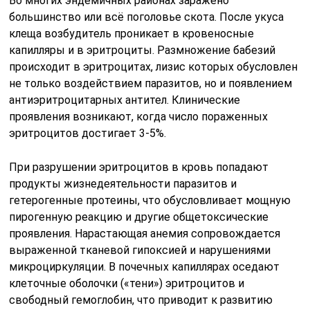
Во многих эндемичных районах заражено
большинство или всё поголовье скота. После укуса
клеща возбудитель проникает в кровеносные
капилляры и в эритроциты. Размножение бабезий
происходит в эритроцитах, лизис которых обусловлен
не только воздействием паразитов, но и появлением
антиэритроцитарных антител. Клинические
проявления возникают, когда число пораженных
эритроцитов достигает 3-5%.
При разрушении эритроцитов в кровь попадают
продукты жизнедеятельности паразитов и
гетерогенные протеины, что обусловливает мощную
пирогенную реакцию и другие общетоксические
проявления. Нарастающая анемия сопровождается
выраженной тканевой гипоксией и нарушениями
микроциркуляции. В почечных капиллярах оседают
клеточные оболочки («тени») эритроцитов и
свободный гемоглобин, что приводит к развитию