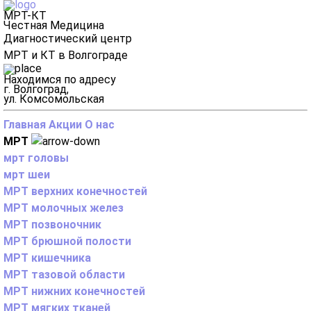
МРТ-КТ
Честная Медицина
Диагностический центр
МРТ и КТ в Волгограде
Находимся по адресу
г. Волгоград,
ул. Комсомольская
Главная
Акции
О нас
МРТ
мрт головы
мрт шеи
МРТ верхних конечностей
МРТ молочных желез
МРТ позвоночник
МРТ брюшной полости
МРТ кишечника
МРТ тазовой области
МРТ нижних конечностей
МРТ мягких тканей