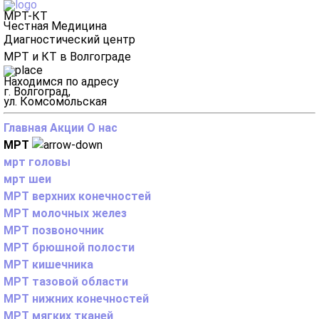
МРТ-КТ
Честная Медицина
Диагностический центр
МРТ и КТ в Волгограде
Находимся по адресу
г. Волгоград,
ул. Комсомольская
Главная
Акции
О нас
МРТ
мрт головы
мрт шеи
МРТ верхних конечностей
МРТ молочных желез
МРТ позвоночник
МРТ брюшной полости
МРТ кишечника
МРТ тазовой области
МРТ нижних конечностей
МРТ мягких тканей