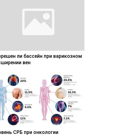
зрешен ли бассейн при варикозном
сширении вен
овень СРБ при онкологии