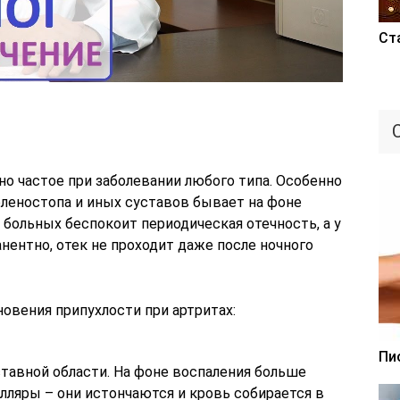
Ст
ьно частое при заболевании любого типа. Особенно
оленостопа и иных суставов бывает на фоне
больных беспокоит периодическая отечность, а у
анентно, отек не проходит даже после ночного
овения припухлости при артритах:
Пи
тавной области. На фоне воспаления больше
лляры – они истончаются и кровь собирается в