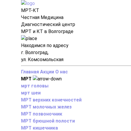
МРТ-КТ
Честная Медицина
Диагностический центр
МРТ и КТ в Волгограде
Находимся по адресу
г. Волгоград,
ул. Комсомольская
Главная
Акции
О нас
МРТ
мрт головы
мрт шеи
МРТ верхних конечностей
МРТ молочных желез
МРТ позвоночник
МРТ брюшной полости
МРТ кишечника