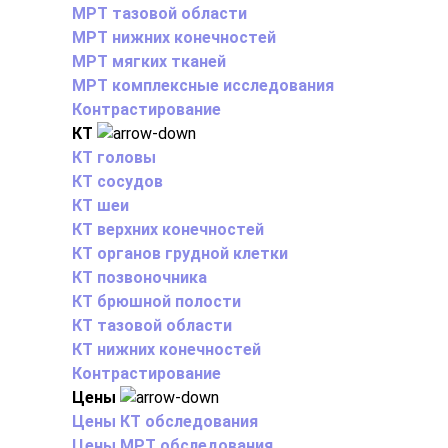
МРТ тазовой области
МРТ нижних конечностей
МРТ мягких тканей
МРТ комплексные исследования
Контрастирование
КТ
КТ головы
КТ сосудов
КТ шеи
КТ верхних конечностей
КТ органов грудной клетки
КТ позвоночника
КТ брюшной полости
КТ тазовой области
КТ нижних конечностей
Контрастирование
Цены
Цены КТ обследования
Цены МРТ обследования