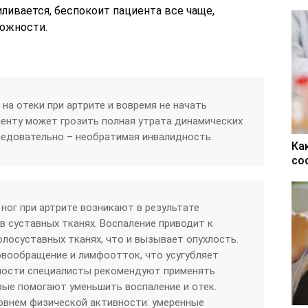
иливается, беспокоит пациента все чаще,
ожности.
на отеки при артрите и вовремя не начать
иенту может грозить полная утрата динамических
ледовательно – необратимая инвалидность.
Ка
со
 ног при артрите возникают в результате
в суставных тканях. Воспаление приводит к
лосуставных тканях, что и вызывает опухлость.
овообращение и лимфоотток, что усугубляет
хлости специалисты рекомендуют применять
ые помогают уменьшить воспаление и отек.
овнем физической активности: умеренные