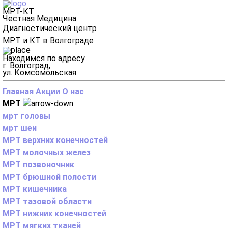
МРТ-КТ
Честная Медицина
Диагностический центр
МРТ и КТ в Волгограде
Находимся по адресу
г. Волгоград,
ул. Комсомольская
Главная
Акции
О нас
МРТ
мрт головы
мрт шеи
МРТ верхних конечностей
МРТ молочных желез
МРТ позвоночник
МРТ брюшной полости
МРТ кишечника
МРТ тазовой области
МРТ нижних конечностей
МРТ мягких тканей