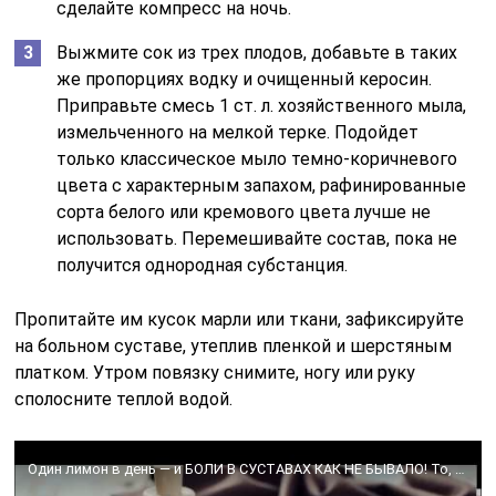
сделайте компресс на ночь.
Выжмите сок из трех плодов, добавьте в таких
же пропорциях водку и очищенный керосин.
Приправьте смесь 1 ст. л. хозяйственного мыла,
измельченного на мелкой терке. Подойдет
только классическое мыло темно-коричневого
цвета с характерным запахом, рафинированные
сорта белого или кремового цвета лучше не
использовать. Перемешивайте состав, пока не
получится однородная субстанция.
Пропитайте им кусок марли или ткани, зафиксируйте
на больном суставе, утеплив пленкой и шерстяным
платком. Утром повязку снимите, ногу или руку
сполосните теплой водой.
Один лимон в день — и БОЛИ В СУСТАВАХ КАК НЕ БЫВАЛО! То, что от нас скрывают врачи!