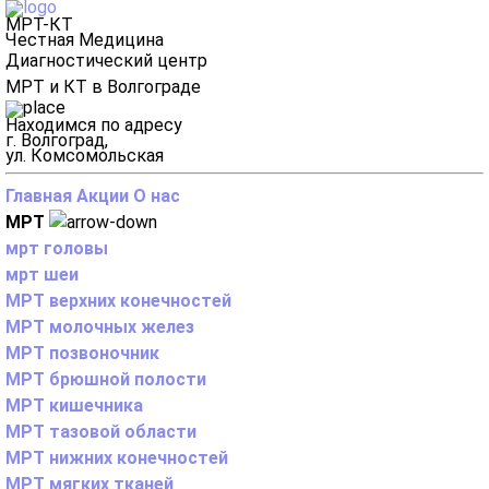
МРТ-КТ
Честная Медицина
Диагностический центр
МРТ и КТ в Волгограде
Находимся по адресу
г. Волгоград,
ул. Комсомольская
Главная
Акции
О нас
МРТ
мрт головы
мрт шеи
МРТ верхних конечностей
МРТ молочных желез
МРТ позвоночник
МРТ брюшной полости
МРТ кишечника
МРТ тазовой области
МРТ нижних конечностей
МРТ мягких тканей