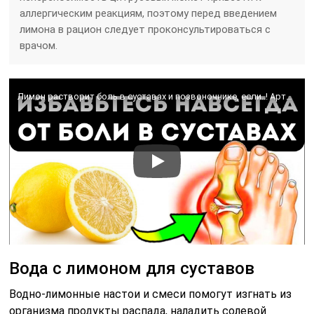
аллергическим реакциям, поэтому перед введением
лимона в рацион следует проконсультироваться с
врачом.
Лимон растворит боль в суставах и позвоночнике, если..! Артроз, артрит, остеохондроз, подагра и…
Вода с лимоном для суставов
Водно-лимонные настои и смеси помогут изгнать из
организма продукты распада, наладить солевой