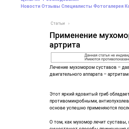
Новости
Отзывы
Специалисты
Фотогалерея
К
Статьи
›
Применение мухомор
артрита
Лечение мухомором суставов – дав
двигательного аппарата – артритам
Этот яркий ядовитый гриб облада
противомикробными, антиопухолевы
основе успешно применяются посл
О том, как мухомор лечит суставы,
существуют способы применения гр