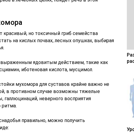
хомора
от красивый, но токсичный гриб семейства
тать на кислых почвах, лесных опушках, выбирая
я.
Ра
ра
с выраженным ядовитым действием, такие как
осциамин, иботеновая кислота, мусцимол.
стойки мухомора для суставов крайне важно не
ой, в противном случае возможны тяжелые
, галлюцинаций, неверного восприятия
 ритма.
снадобья правильно, можно получить
иде:
Ур