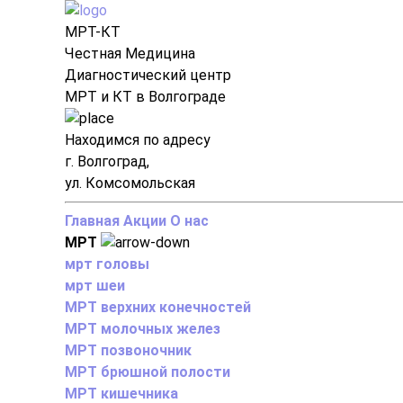
МРТ-КТ
Честная Медицина
Диагностический центр
МРТ и КТ в Волгограде
Находимся по адресу
г. Волгоград,
ул. Комсомольская
Главная
Акции
О нас
МРТ
мрт головы
мрт шеи
МРТ верхних конечностей
МРТ молочных желез
МРТ позвоночник
МРТ брюшной полости
МРТ кишечника