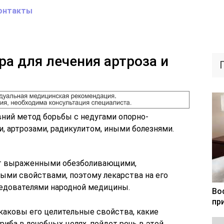
онтакты
а для лечения артроза и
ний метод борьбы с недугами опорно-
и, артрозами, радикулитом, иными болезнями.
ет выраженными обезболивающими,
ми свойствами, поэтому лекарства на его
едователями народной медицины.
Во
пр
 каковы его целительные свойства, какие
иба в лечебных целях, пойдет речь в этой