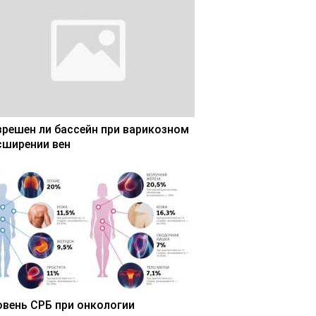
зрешен ли бассейн при варикозном
сширении вен
овень СРБ при онкологии