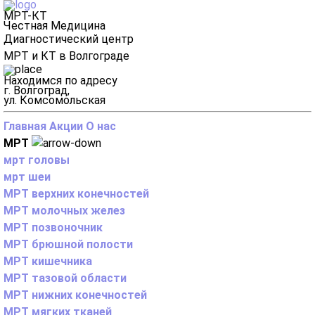
МРТ-КТ
Честная Медицина
Диагностический центр
МРТ и КТ в Волгограде
Находимся по адресу
г. Волгоград,
ул. Комсомольская
Главная
Акции
О нас
МРТ
мрт головы
мрт шеи
МРТ верхних конечностей
МРТ молочных желез
МРТ позвоночник
МРТ брюшной полости
МРТ кишечника
МРТ тазовой области
МРТ нижних конечностей
МРТ мягких тканей