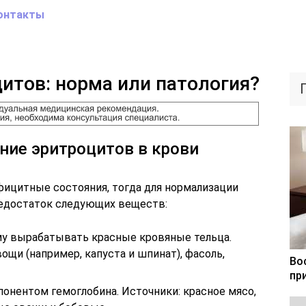
онтакты
итов: норма или патология?
ние эритроцитов в крови
фицитные состояния, тогда для нормализации
недостаток следующих веществ:
му вырабатывать красные кровяные тельца.
щи (например, капуста и шпинат), фасоль,
Во
пр
онентом гемоглобина. Источники: красное мясо,