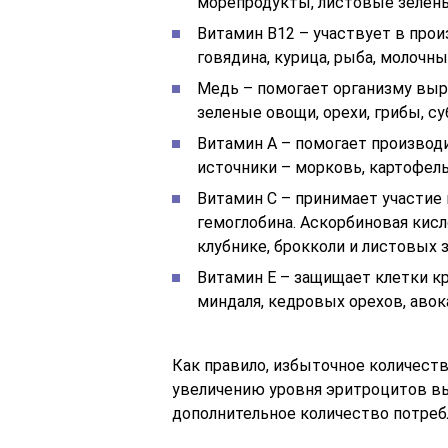
морепродукты, листовые зелен
Витамин B12 – участвует в про
говядина, курица, рыба, молочны
Медь – помогает организму выр
зеленые овощи, орехи, грибы, с
Витамин A – помогает производ
источники – морковь, картофель
Витамин C – принимает участие
гемоглобина. Аскорбиновая кисл
клубнике, брокколи и листовых 
Витамин E – защищает клетки кр
миндаля, кедровых орехов, авок
Как правило, избыточное количест
увеличению уровня эритроцитов в
дополнительное количество потре