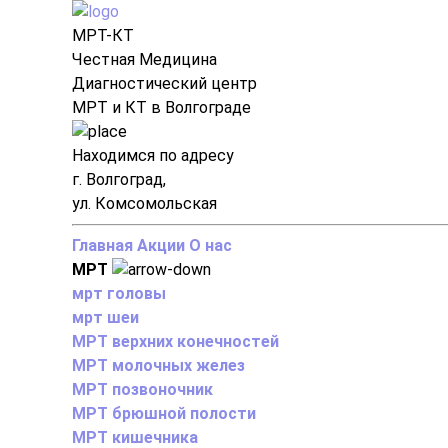
МРТ-КТ
Честная Медицина
Диагностический центр
МРТ и КТ в Волгограде
Находимся по адресу
г. Волгоград,
ул. Комсомольская
Главная
Акции
О нас
МРТ
мрт головы
мрт шеи
МРТ верхних конечностей
МРТ молочных желез
МРТ позвоночник
МРТ брюшной полости
МРТ кишечника