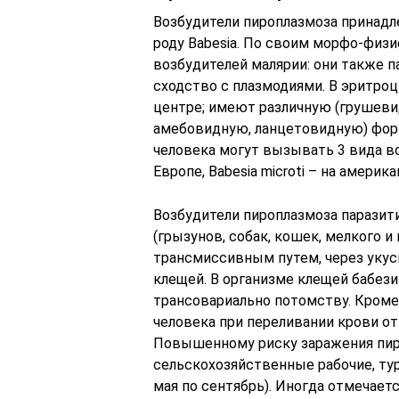
Возбудители пироплазмоза принадле
роду Babesia. По своим морфо-физ
возбудителей малярии: они также 
сходство с плазмодиями. В эритроц
центре; имеют различную (грушеви
амебовидную, ланцетовидную) форм
человека могут вызывать 3 вида возб
Европе, Babesia microti – на америк
Возбудители пироплазмоза парази
(грызунов, собак, кошек, мелкого и
трансмиссивным путем, через уку
клещей. В организме клещей бабез
трансовариально потомству. Кроме
человека при переливании крови от
Повышенному риску заражения пир
сельскохозяйственные рабочие, ту
мая по сентябрь). Иногда отмечае