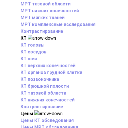
МРТ тазовой области
МРТ нижних конечностей
МРТ мягких тканей
МРТ комплексные исследования
Контрастирование
КТ
КТ головы
КТ сосудов
КТ шеи
КТ верхних конечностей
КТ органов грудной клетки
КТ позвоночника
КТ брюшной полости
КТ тазовой области
КТ нижних конечностей
Контрастирование
Цены
Цены КТ обследования
Цены МРТ обследования