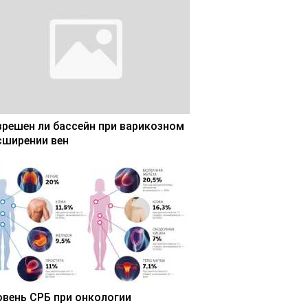
зрешен ли бассейн при варикозном
сширении вен
овень СРБ при онкологии