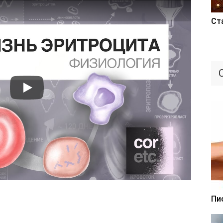
Ст
Пи
а