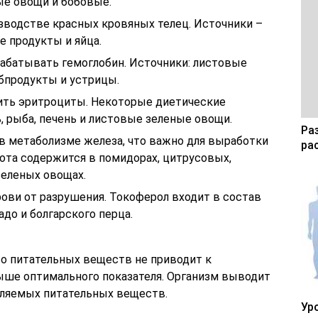
ые овощи и бобовые.
изводстве красных кровяных телец. Источники –
е продукты и яйца.
абатывать гемоглобин. Источники: листовые
убпродукты и устрицы.
ить эритроциты. Некоторые диетические
, рыба, печень и листовые зеленые овощи.
Ра
 в метаболизме железа, что важно для выработки
ра
ота содержится в помидорах, цитрусовых,
зеленых овощах.
ови от разрушения. Токоферол входит в состав
адо и болгарского перца.
во питательных веществ не приводит к
ыше оптимального показателя. Организм выводит
бляемых питательных веществ.
Ур