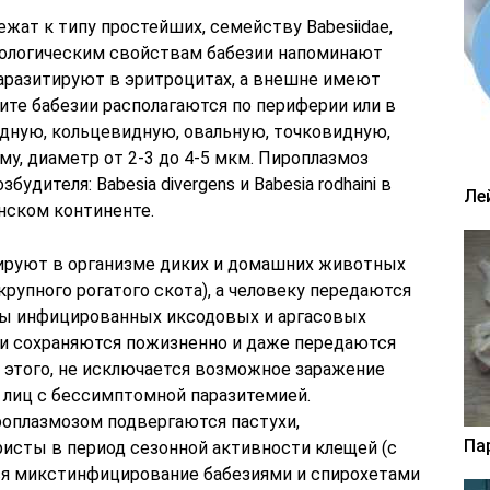
жат к типу простейших, семейству Babesiidae,
иологическим свойствам бабезии напоминают
паразитируют в эритроцитах, а внешне имеют
ите бабезии располагаются по периферии или в
дную, кольцевидную, овальную, точковидную,
у, диаметр от 2-3 до 4-5 мкм. Пироплазмоз
удителя: Babesia divergens и Babesia rodhaini в
Ле
анском континенте.
тируют в организме диких и домашних животных
 крупного рогатого скота), а человеку передаются
сы инфицированных иксодовых и аргасовых
ии сохраняются пожизненно и даже передаются
 этого, не исключается возможное заражение
 лиц с бессимптомной паразитемией.
оплазмозом подвергаются пастухи,
Па
ристы в период сезонной активности клещей (с
тся микстинфицирование бабезиями и спирохетами