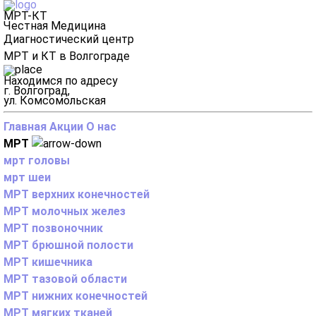
МРТ-КТ
Честная Медицина
Диагностический центр
МРТ и КТ в Волгограде
Находимся по адресу
г. Волгоград,
ул. Комсомольская
Главная
Акции
О нас
МРТ
мрт головы
мрт шеи
МРТ верхних конечностей
МРТ молочных желез
МРТ позвоночник
МРТ брюшной полости
МРТ кишечника
МРТ тазовой области
МРТ нижних конечностей
МРТ мягких тканей