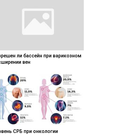
зрешен ли бассейн при варикозном
сширении вен
овень СРБ при онкологии