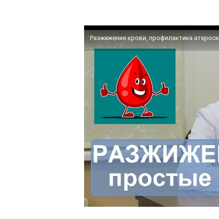
Разжижение крови, профилактика атерос