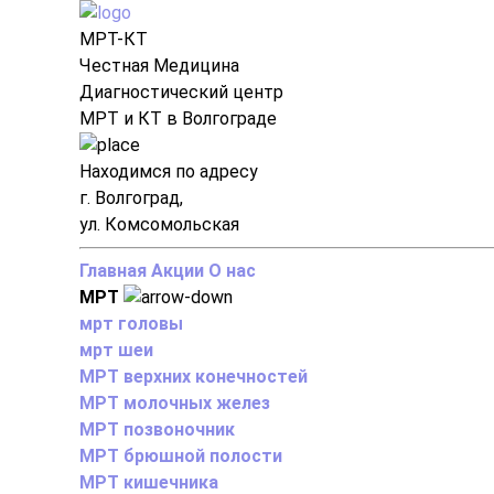
МРТ-КТ
Честная Медицина
Диагностический центр
МРТ и КТ в Волгограде
Находимся по адресу
г. Волгоград,
ул. Комсомольская
Главная
Акции
О нас
МРТ
мрт головы
мрт шеи
МРТ верхних конечностей
МРТ молочных желез
МРТ позвоночник
МРТ брюшной полости
МРТ кишечника