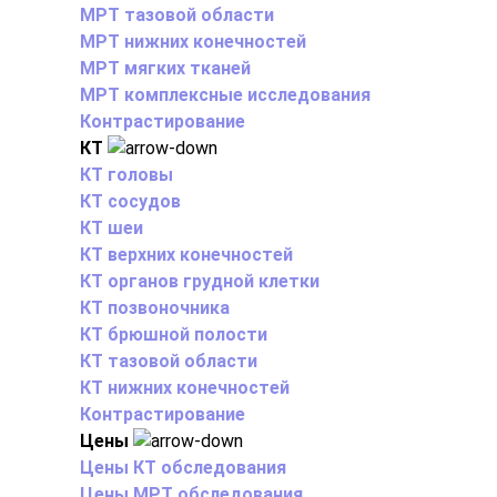
МРТ тазовой области
МРТ нижних конечностей
МРТ мягких тканей
МРТ комплексные исследования
Контрастирование
КТ
КТ головы
КТ сосудов
КТ шеи
КТ верхних конечностей
КТ органов грудной клетки
КТ позвоночника
КТ брюшной полости
КТ тазовой области
КТ нижних конечностей
Контрастирование
Цены
Цены КТ обследования
Цены МРТ обследования