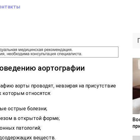
онтакты
роведению аортографии
рафию аорты проводят, невзирая на присутствие
к которым относятся:
ые острые болезни;
лезом в открытой форме;
Во
пр
онных патологий;
дсодержащих веществ.