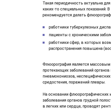
Такая периодичность актуальна дл
каких-то специальных показаний. 
рекомендуется делать флюорографию
работники туберкулезных диспа
пациенты с хроническими заболев
работники сфер, в которых воз
распространения повышена (восп
Флюорография является массовым 
протекающих заболеваний органов г
пневмокониозов, неспецифических 
средостения, поражений плевры.
На основании флюорографических и
заболевания органов грудной поло
в легких или сердце, проводят рен