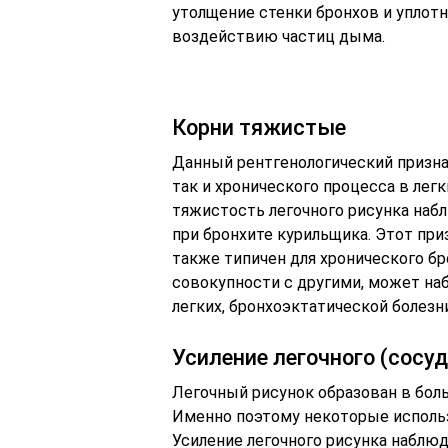
утолщение стенки бронхов и уплот
воздействию частиц дыма.
Корни тяжистые
Данный рентгенологический призна
так и хронического процесса в лег
тяжистость легочного рисунка набл
при бронхите курильщика. Этот при
также типичен для хронического бр
совокупности с другими, может на
легких, бронхоэктатической болезни
Усиление легочного (сосу
Легочный рисунок образован в боль
Именно поэтому некоторые использ
Усиление легочного рисунка наблю