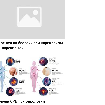
зрешен ли бассейн при варикозном
сширении вен
овень СРБ при онкологии