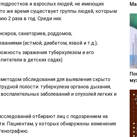
я подростков и взрослых людей, не имеющих
Ма
В то же время существует группы людей, которым
 2 раза в год. Среди них:
нсеров, санаториев, роддомов;
аниями (астмой, диабетом, язвой и т.д.);
можность заражения туберкулезом и его
итатели в детских садах).
По
методом обследования для выявления скрыто
му
рудной полости: туберкулеза органов дыхания,
воспалительных заболеваний и опухолей легких и
сследований отбирают лиц с подозрением на
сти. Пациентам, у которых обнаружены изменения
тгенографию.