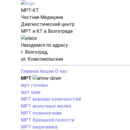
МРТ-КТ
Честная Медицина
Диагностический центр
МРТ и КТ в Волгограде
Находимся по адресу
г. Волгоград,
ул. Комсомольская
Главная
Акции
О нас
МРТ
мрт головы
мрт шеи
МРТ верхних конечностей
МРТ молочных желез
МРТ позвоночник
МРТ брюшной полости
МРТ кишечника