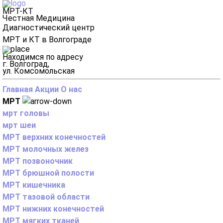
МРТ-КТ
Честная Медицина
Диагностический центр
МРТ и КТ в Волгограде
Находимся по адресу
г. Волгоград,
ул. Комсомольская
Главная
Акции
О нас
МРТ
мрт головы
мрт шеи
МРТ верхних конечностей
МРТ молочных желез
МРТ позвоночник
МРТ брюшной полости
МРТ кишечника
МРТ тазовой области
МРТ нижних конечностей
МРТ мягких тканей