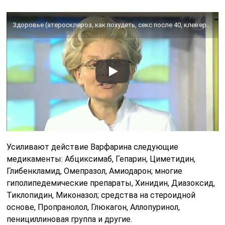
Здоровье (атеросклероз, как похудеть, секс после 40, клевер, варфарин) 2011 09 11
Усиливают действие Варфарина следующие
медикаменты: Абциксимаб, Гепарин, Циметидин,
Глибенкламид, Омепразол, Амиодарон; многие
гиполипедемические препараты, Хинидин, Диазоксид,
Тиклопидин, Миконазол; средства на стероидной
основе, Пропранолол, Глюкагон, Аллопуринол,
пенициллиновая группа и другие.