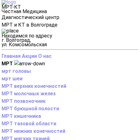
МРТ-КТ
Честная Медицина
Диагностический центр
МРТ и КТ в Волгограде
Находимся по адресу
г. Волгоград,
ул. Комсомольская
Главная
Акции
О нас
МРТ
мрт головы
мрт шеи
МРТ верхних конечностей
МРТ молочных желез
МРТ позвоночник
МРТ брюшной полости
МРТ кишечника
МРТ тазовой области
МРТ нижних конечностей
МРТ мягких тканей