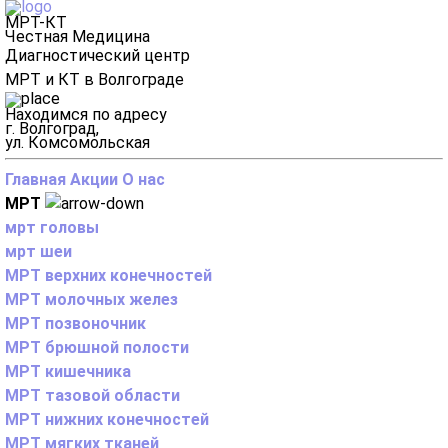
МРТ-КТ
Честная Медицина
Диагностический центр
МРТ и КТ в Волгограде
Находимся по адресу
г. Волгоград,
ул. Комсомольская
Главная
Акции
О нас
МРТ
мрт головы
мрт шеи
МРТ верхних конечностей
МРТ молочных желез
МРТ позвоночник
МРТ брюшной полости
МРТ кишечника
МРТ тазовой области
МРТ нижних конечностей
МРТ мягких тканей